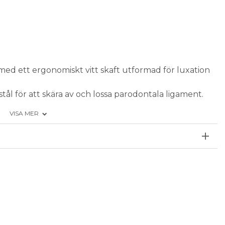
med ett ergonomiskt vitt skaft utformad för luxation
stål för att skära av och lossa parodontala ligament.
samtidigt som tanden lyfts ut.
VISA MER
ter används den främre smala delen för lokalisering.
kyddsbehållare