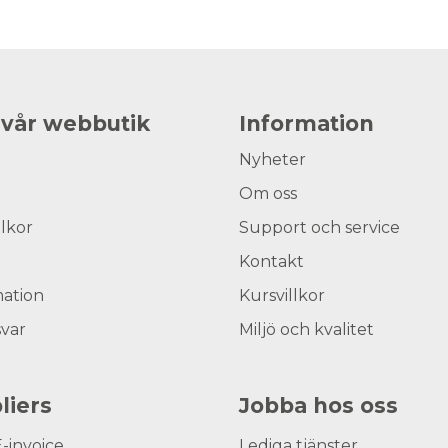
 vår webbutik
Information
Nyheter
Om oss
llkor
Support och service
Kontakt
ation
Kursvillkor
svar
Miljö och kvalitet
liers
Jobba hos oss
E-invoice
Lediga tjänster