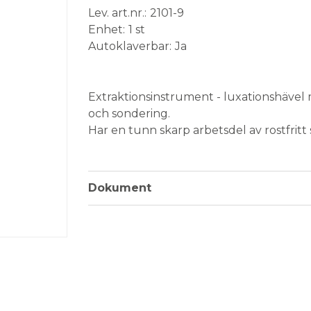
Lev. art.nr.
2101-9
Enhet
1 st
Autoklaverbar
Ja
Medical Device
Extraktionsinstrument - luxationshävel 
och sondering.
Har en tunn skarp arbetsdel av rostfritt 
Minskar trycket på intilliggande tänder 
Vid frakturerade och djupt karierade röt
Rak, tveeggad, bredd 3 mm - 5 mm.
Dokument
Färgkod: Brun
Förpackning: 1 st luxationshävel med s