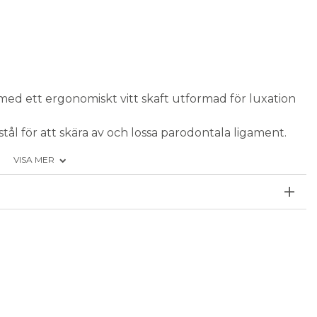
med ett ergonomiskt vitt skaft utformad för luxation
stål för att skära av och lossa parodontala ligament.
samtidigt som tanden lyfts ut.
VISA MER
kyddsbehållare