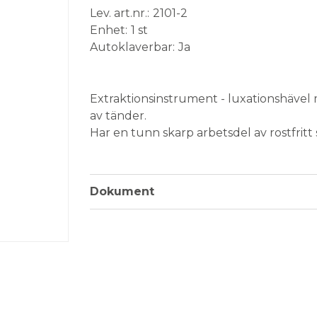
Lev. art.nr.
2101-2
Enhet
1 st
Autoklaverbar
Ja
Medical Device
Extraktionsinstrument - luxationshävel 
av tänder.
Har en tunn skarp arbetsdel av rostfritt 
Minskar trycket på intilliggande tänder 
Böjd konvex, bredd 3 mm.
Färgkod: Ljusblå
Dokument
Förpackning: 1 st luxationshävel med s