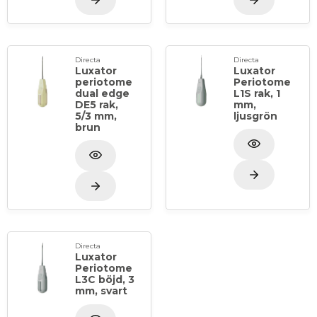
Directa
Directa
Luxator
Luxator
periotome
Periotome
dual edge
L1S rak, 1
DE5 rak,
mm,
5/3 mm,
ljusgrön
brun
Directa
Luxator
Periotome
L3C böjd, 3
mm, svart