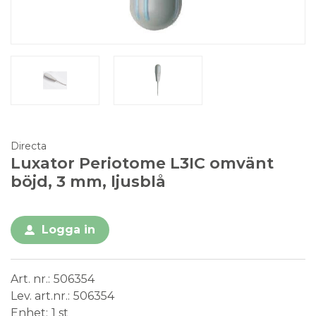
Directa
Luxator Periotome L3IC omvänt
böjd, 3 mm, ljusblå
Logga in
Art. nr.
506354
Lev. art.nr.
506354
Enhet
1 st