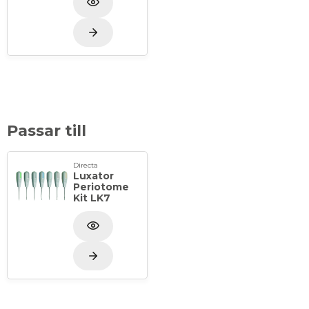
Passar till
Directa
Luxator
Periotome
Kit LK7