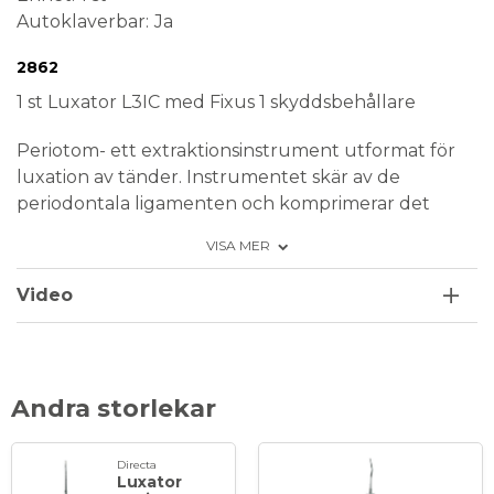
Autoklaverbar
Ja
Conformité Européenne
Medical Device
2862
1 st Luxator L3IC med Fixus 1 skyddsbehållare
Periotom- ett extraktionsinstrument utformat för
luxation av tänder. Instrumentet skär av de
periodontala ligamenten och komprimerar det
omgivande alveolära benet samt lossar tanden med
VISA MER
ett minimum av skada på vävnaden. Grått
ergonomiskt handtag med färgkod. Levereras med
Video
Fixus skyddsbehållare. Omvänt böjd 3 mm, färgkod
- ljusblå.
Förpackning: 1 st Luxator L-3IC med Fixus
Andra storlekar
Directa
Luxator