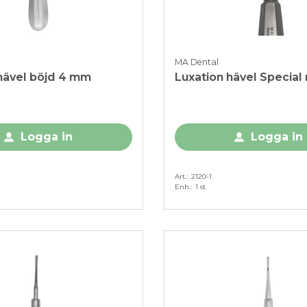
MA Dental
hävel böjd 4 mm
Luxation hävel Special
Logga in
Logga in
Art.
2120-1
Enh.
1 st