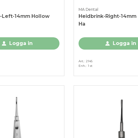
MA Dental
k-Left-14mm Hollow
Heidbrink-Right-14mm
Ha
Logga in
Logga in
Art.
2145
Enh.
1 st