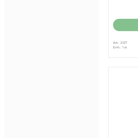
Art.
2127
Enh.
1 st