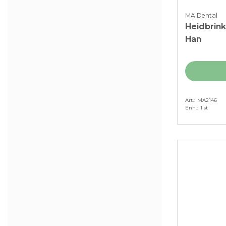
MA Dental
Heidbrin
Han
Art.
MA2146
Enh.
1 st