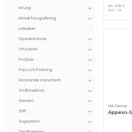
Art.
2132-4
Kirurgi
Enh.
1 st
Klinisk fotografering
Leksaker
Operatörstolar
Ortodonti
Profylax
Puts och Polering
Roterande instrument
Småmaskiner
Sterilen
MA Dental
Stift
Appexo-S
Sugsystem
Tandblekning