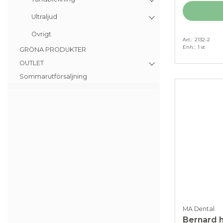
Ultraljud
Övrigt
Art.
2132-2
Enh.
1 st
GRÖNA PRODUKTER
OUTLET
Sommarutförsäljning
MA Dental
Bernard h