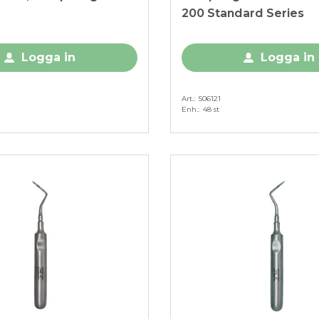
200 Standard Series
Logga in
Logga in
Art.
506121
Enh.
48 st