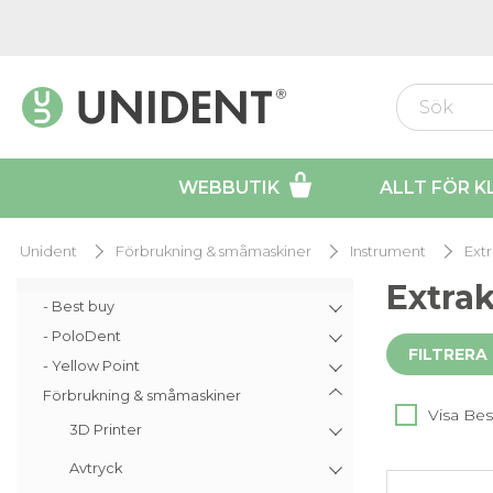
WEBBUTIK
ALLT FÖR K
Unident
Förbrukning & småmaskiner
Instrument
Extr
Extra
- Best buy
- PoloDent
FILTRERA
- Yellow Point
Förbrukning & småmaskiner
Visa Bes
3D Printer
Avtryck