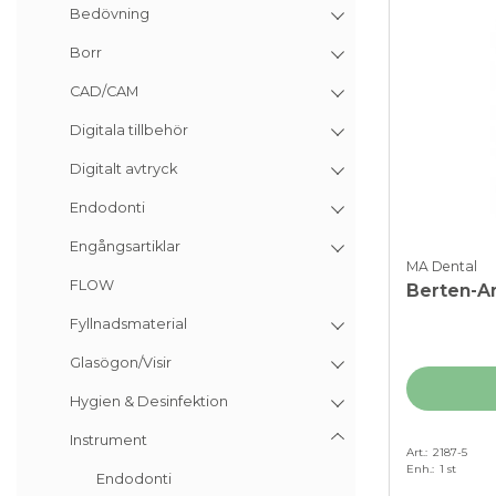
Bedövning
Borr
CAD/CAM
Digitala tillbehör
Digitalt avtryck
Endodonti
Engångsartiklar
MA Dental
FLOW
Berten-A
Fyllnadsmaterial
Glasögon/Visir
Hygien & Desinfektion
Instrument
Art.
2187-5
Enh.
1 st
Endodonti