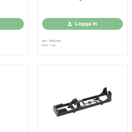
Logga in
Art.
MA2144
Enh.
1 st