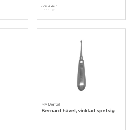
Art.
2123-4
Enh.
1 st
MA Dental
Bernard hävel, vinklad spetsig