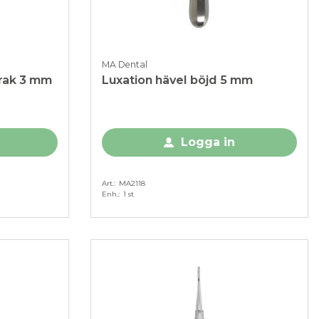
MA Dental
 rak 3 mm
Luxation hävel böjd 5 mm
Logga in
Art.
MA2118
Enh.
1 st