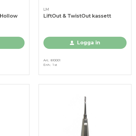
LM
 Hollow
LiftOut & TwistOut kassett
Logga in
Art.
810001
Enh.
1 st