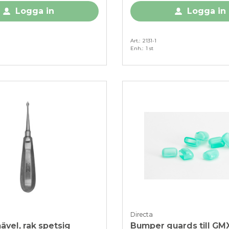
Logga in
Logga in
Art.
2131-1
Enh.
1 st
Directa
ävel, rak spetsig
Bumper guards till GMX