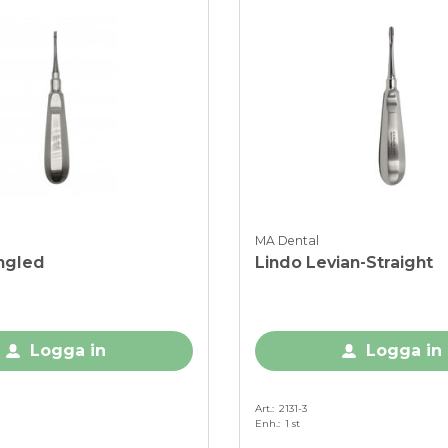
MA Dental
ngled
Lindo Levian-Straight
Logga in
Logga in
Art.
2131-3
Enh.
1 st