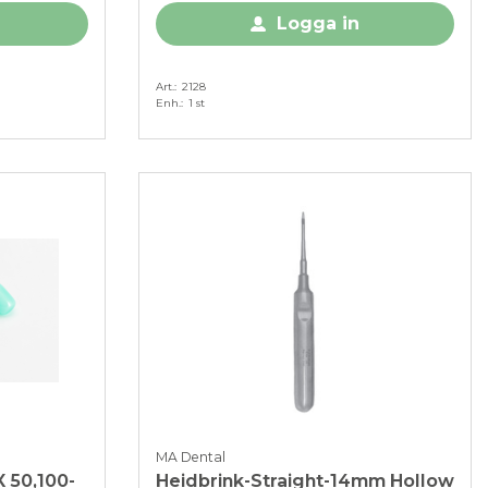
Logga in
Art.
2128
Enh.
1 st
MA Dental
 50,100-
Heidbrink-Straight-14mm Hollow