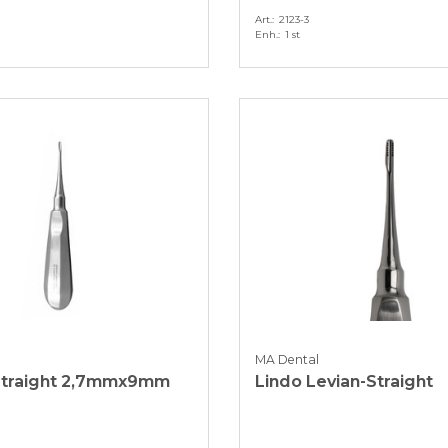
Art.
2123-3
Enh.
1 st
MA Dental
traight 2,7mmx9mm
Lindo Levian-Straight