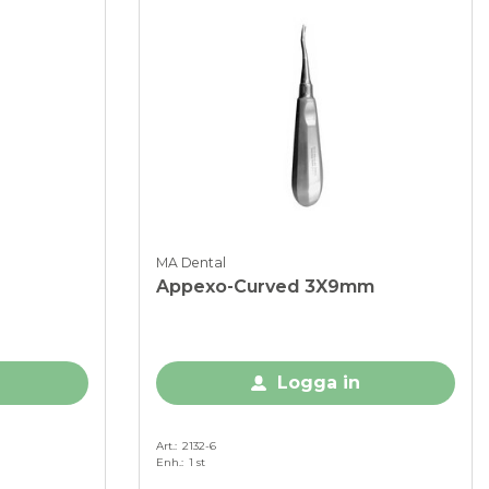
MA Dental
Appexo-Curved 3X9mm
Logga in
Art.
2132-6
Enh.
1 st