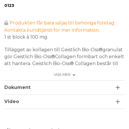
Conformité Européenne
Medical Device
Steril
Engångsprodukt
0123
Produkten får bara säljas till behöriga företag.
Kontakta kundtjänst för mer information.
1 st block à 100 mg.
Tillägget av kollagen till Geistlich Bio-Oss®granulat
gör Geistlich Bio-Oss®Collagen formbart och enkelt
att hantera. Geistlich Bio-Oss® Collagen består till
90 % av Geistlich Bio-Oss® granulat och 10 %
VISA MER
kollagen. Geistlich Bio-Oss® granulaten ger
Geistlich Bio-Oss® Collagen alla fördelarna hos det
Dokument
vetenskapligt visade främsta biomaterialet inom
regenerativ tandvård. Geistlich Bio-Oss® Collagen
Video
används i många olika situationer, såsom
kristabevarande, mindre benersättningar och
parodontal regeneration. Kollagenet absorberas
inom några veckor och ersätter inte ett membrans