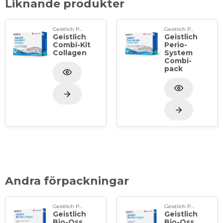
Liknande produkter
barriärfunktion.
Mer information om Geistlich produkter:
Geistlich Pharma
Geistlich Pharma
Geistlich
Geistlich
Combi-Kit
Perio-
www.geistlich-pharma.com
Collagen
System
Combi-
www.bio-oss.com
pack
www.bio-gide.com
Andra förpackningar
Geistlich Pharma
Geistlich Pharma
Geistlich
Geistlich
Bio-Oss
Bio-Oss