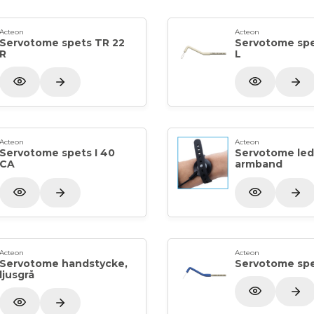
• Elektrodhållare (bortkopplingsbar och
• Silikonsladd (kan kopplas bort)
Acteon
Acteon
Servotome spets TR 22
Servotome spe
• Box med 10 elektroder (autoklaverbar
R
L
• Armband som avleder statisk elektricit
• Användarmanual
Acteon
Acteon
Servotome spets I 40
Servotome le
CA
armband
Acteon
Acteon
Servotome handstycke,
Servotome spe
ljusgrå