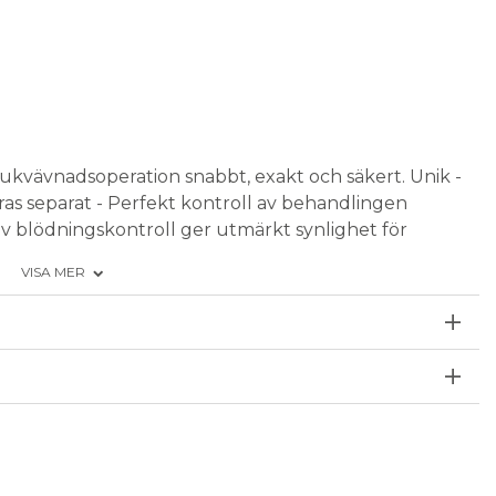
mjukvävnadsoperation snabbt, exakt och säkert.
Unik -
as separat - Perfekt kontroll av behandlingen
tiv blödningskontroll ger utmärkt synlighet för
VISA MER
nheten levereras med: