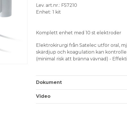
Lev. art.nr.
F57210
Enhet
1 kit
Medical Device
Komplett enhet med 10 st elektroder
Elektrokirurgi från Satelec utför oral, 
skärdjup och koagulation kan kontroller
(minimal risk att bränna vävnad) - Effek
behandlingsområdet.
Tekniska data:
Dokument
Frekvens
: 1,2 MHz
Mått (B x D x H)
: 250 x 240 x 110 mm
Video
Vikt
: 1,2 kg
Satelec Servotome Electrosurgery-e
• Fotpedal med sladd
• Jordad nätsladd (kan kopplas bort)