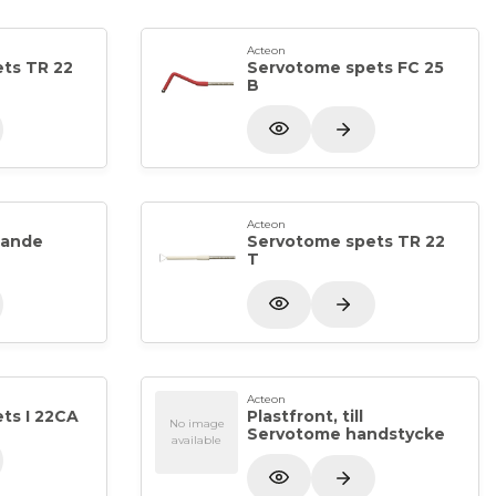
 autoklaverbar)
Acteon
ts TR 22
Servotome spets FC 25
)
B
et
Acteon
dande
Servotome spets TR 22
T
Acteon
ts I 22CA
Plastfront, till
No image
Servotome handstycke
available