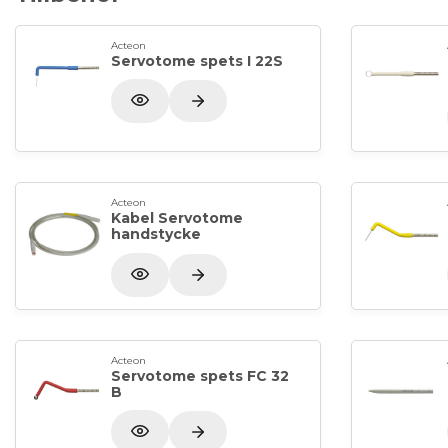
Acteon
Servotome spets I 22S
Acteon
Kabel Servotome
handstycke
Acteon
Servotome spets FC 32
B