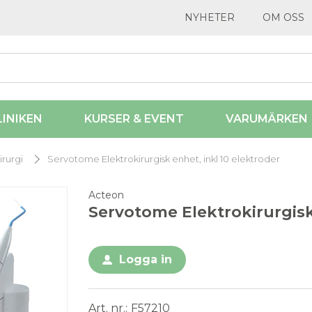
NYHETER
OM OSS
LINIKEN
KURSER & EVENT
VARUMÄRKEN
irurgi
Servotome Elektrokirurgisk enhet, inkl 10 elektroder
Acteon
Servotome Elektrokirurgisk
Logga in
Art. nr.
F57210