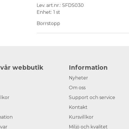
Lev. art.nr.
SFDS030
Enhet
1 st
Borrstopp
 vår webbutik
Information
Nyheter
Om oss
llkor
Support och service
Kontakt
ation
Kursvillkor
svar
Miljö och kvalitet