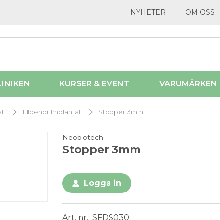
NYHETER
OM OSS
LINIKEN
KURSER & EVENT
VARUMÄRKEN
at
Tillbehör Implantat
Stopper 3mm
Neobiotech
Stopper 3mm
Logga in
Art. nr.
SFDS030