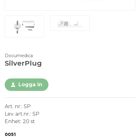
Documedica
SilverPlug
Logga in
Art. nr.
SP
Lev. art.nr.
SP
Enhet
20 st
Conformité Européenne
Medical Device
Steril
Engångsprodukt
0051