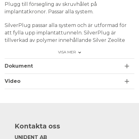
Plugg till försegling av skruvhålet på
implantatkronor. Passar alla system.
SilverPlug passar alla system och är utformad för
att fylla upp implantattunneln. SilverPlug är
tillverkad av polymer innehållande Silver Zeolite
och skyddar omgivande mjukvävnad från
VISA MER
inflammatoriska processer. Lätt att klippa till och
anpassa. Lätt att applicera och ta bort.
Dokument
Se studier >
Video
SilverPlug® is a medical device class IlA in line with
MDR Regulatory.
Regulation (EU) 2017/745
More about SilverPlug >
Kontakta oss
UNIDENT AB