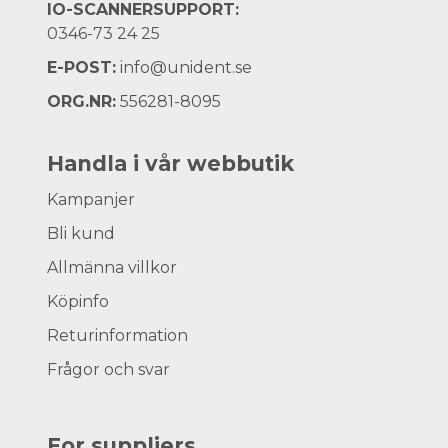
IO-SCANNERSUPPORT:
0346-73 24 25
E-POST:
info@unident.se
ORG.NR:
556281-8095
Handla i vår webbutik
Kampanjer
Bli kund
Allmänna villkor
Köpinfo
Returinformation
Frågor och svar
For suppliers