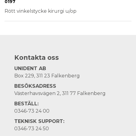
Medical Device
0197
Rött vinkelstycke kirurgi u/op
Kontakta oss
UNIDENT AB
Box 229, 311 23 Falkenberg
BESÖKSADRESS
Västerhavsvägen 2, 311 77 Falkenberg
BESTÄLL:
0346-73 24 00
TEKNISK SUPPORT:
0346-73 24 50