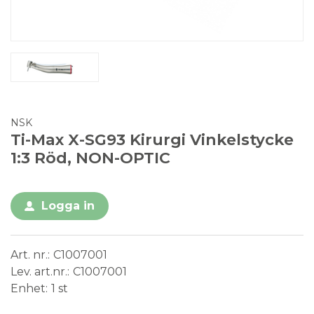
NSK
Ti-Max X-SG93 Kirurgi Vinkelstycke
1:3 Röd, NON-OPTIC
Logga in
Art. nr.
C1007001
Lev. art.nr.
C1007001
Enhet
1 st
Conformité Européenne