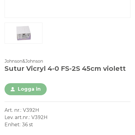
Johnson&Johnson
Sutur Vicryl 4-0 FS-2S 45cm violett
Logga in
Art. nr.
V392H
Lev. art.nr.
V392H
Enhet
36 st
Conformité Européenne