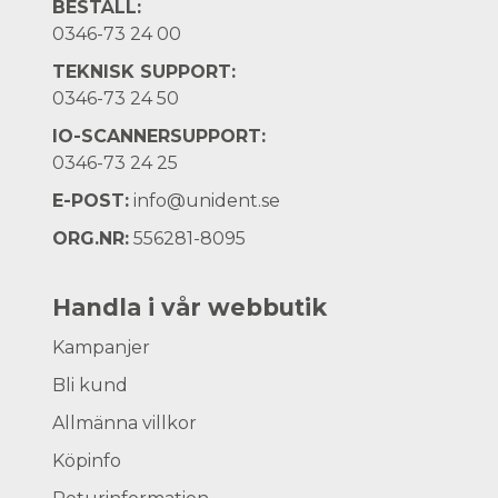
BESTÄLL:
0346-73 24 00
TEKNISK SUPPORT:
0346-73 24 50
IO-SCANNERSUPPORT:
0346-73 24 25
E-POST:
info@unident.se
ORG.NR:
556281-8095
Handla i vår webbutik
Kampanjer
Bli kund
Allmänna villkor
Köpinfo