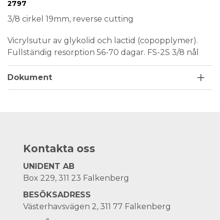
Medical Device
Steril
Engångsprodukt
2797
3/8 cirkel 19mm, reverse cutting
Vicrylsutur av glykolid och lactid (copopplymer).
Fullständig resorption 56-70 dagar. FS-2S 3/8 nål
Dokument
Kontakta oss
UNIDENT AB
Box 229, 311 23 Falkenberg
BESÖKSADRESS
Västerhavsvägen 2, 311 77 Falkenberg