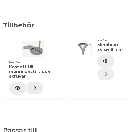
Tillbehör
NeoGen
Membran-
skruv 3 mm
NeoGen
Kassett till
membranstift-och
skruvar
Passar till