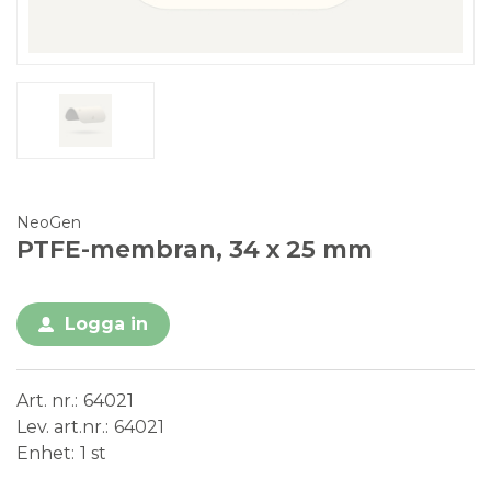
NeoGen
PTFE-membran, 34 x 25 mm
Logga in
Art. nr.
64021
Lev. art.nr.
64021
Enhet
1 st
Conformité Européenne