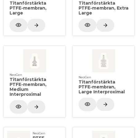
Titanförstärkta
Titanförstärkta
extra stöd (antingen direkt eller indirekt) för
PTFE-membran,
PTFE-membran, Extra
membranet.
Large
Large
Produkterna är avsedda att avlägsnas kirurgiskt när
adekvat benregenerering har uppnåtts, enligt
bedömning av den behandlande läkaren.
Material:
Membranen är gjorda av PTFE.
Förpackning: Styck
NeoGen
NeoGen
Titanförstärkta
Titanförstärkta
PTFE-membran,
PTFE-membran,
Medium
Large Interproximal
Interproximal
NeoGen
PTFE-