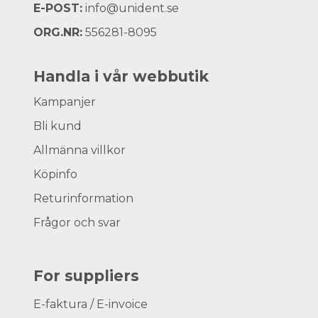
E-POST:
info@unident.se
ORG.NR:
556281-8095
Handla i vår webbutik
Kampanjer
Bli kund
Allmänna villkor
Köpinfo
Returinformation
Frågor och svar
For suppliers
E-faktura / E-invoice