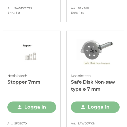
Art.
SAWD0703N
Art.
BEXP45
Enh.
1 st
Enh.
1 st
Neobiotech
Neobiotech
Stopper 7mm
Safe Disk Non-saw
type ø 7 mm
Logga in
Logga in
Art.
SFDS070
Art.
SAWD0710N