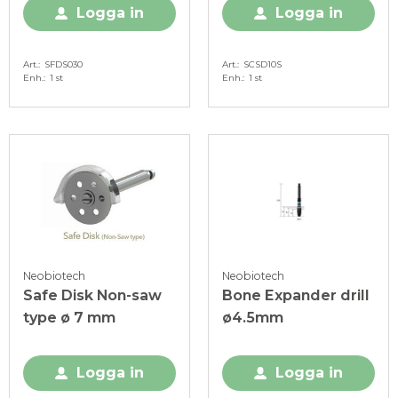
Logga in
Logga in
Art.
SFDS030
Art.
SCSD10S
Enh.
1 st
Enh.
1 st
Neobiotech
Neobiotech
Safe Disk Non-saw
Bone Expander drill
type ø 7 mm
ø4.5mm
Logga in
Logga in