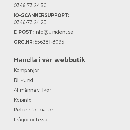
0346-73 24 50
IO-SCANNERSUPPORT:
0346-73 24 25
E-POST:
info@unident.se
ORG.NR:
556281-8095
Handla i vår webbutik
Kampanjer
Bli kund
Allmänna villkor
Köpinfo
Returinformation
Frågor och svar