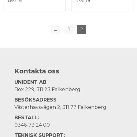
Enh.
1 st
Enh.
1 st
←
1
2
Kontakta oss
UNIDENT AB
Box 229, 311 23 Falkenberg
BESÖKSADRESS
Västerhavsvägen 2, 311 77 Falkenberg
BESTÄLL:
0346-73 24 00
TEKNISK SUPPORT: