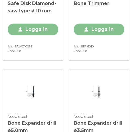
Safe Disk Diamond-
Bone Trimmer
saw type ø 10 mm
Logga in
Logga in
Art.
SAWD1003S
Art.
BTRI6010
Enh.
1 st
Enh.
1 st
Neobiotech
Neobiotech
Bone Expander drill
Bone Expander drill
ø5.0mm
ø3.5mm