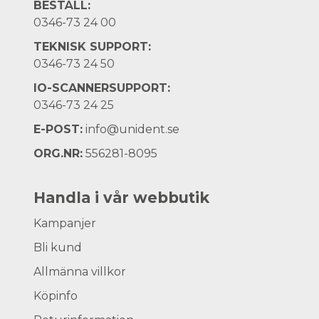
BESTÄLL:
0346-73 24 00
TEKNISK SUPPORT:
0346-73 24 50
IO-SCANNERSUPPORT:
0346-73 24 25
E-POST:
info@unident.se
ORG.NR:
556281-8095
Handla i vår webbutik
Kampanjer
Bli kund
Allmänna villkor
Köpinfo