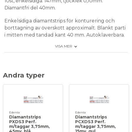
10st, enkelsidiga. 147mm, tjocklek 0,10mm.
Diamantfri del 40mm.
Enkelsidiga diamantstrips för konturering och
borttagning av överskott approximalt. Blankt parti
i mitten med tandad kant 40 mm.
Autoklaverbara.
Längd: 147 mm.
VISA MER
Bredd: 3,75 mm.
Grovlek: Fin 30 µm.
Tjocklek 0,10 mm.
Andra typer
Edenta
Edenta
Diamantstrips
Diamantstrips
PXDS3 Perf.
PCXDS3 Perf.
m/taggar 3,75mm,
m/taggar 3,75mm,
45my, blå
15my, gul