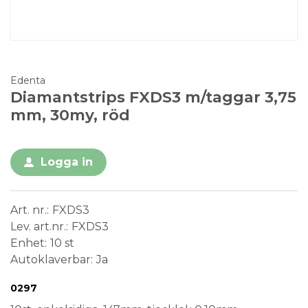
Edenta
Diamantstrips FXDS3 m/taggar 3,75
mm, 30my, röd
Logga in
Art. nr.
FXDS3
Lev. art.nr.
FXDS3
Enhet
10 st
Autoklaverbar
Ja
Conformité Européenne
Medical Device
0297