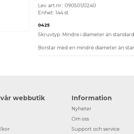
Lev. art.nr.
090501/0240
Enhet
144 st
Conformité Européenne
Medical Device
0425
Skruvtyp. Mindre i diameter än standard
Borstar med en mindre diameter än sta
 vår webbutik
Information
Nyheter
Om oss
llkor
Support och service