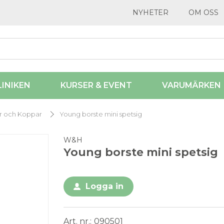
NYHETER
OM OSS
LINIKEN
KURSER & EVENT
VARUMÄRKEN
r och Koppar
Young borste mini spetsig
W&H
Young borste mini spetsig
Logga in
Art. nr.
090501