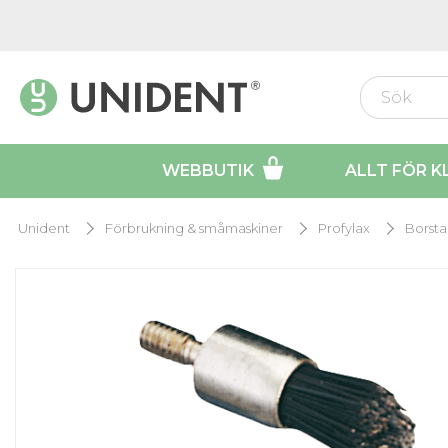
WEBBUTIK
ALLT FÖR K
Unident
Förbrukning & småmaskiner
Profylax
Borsta