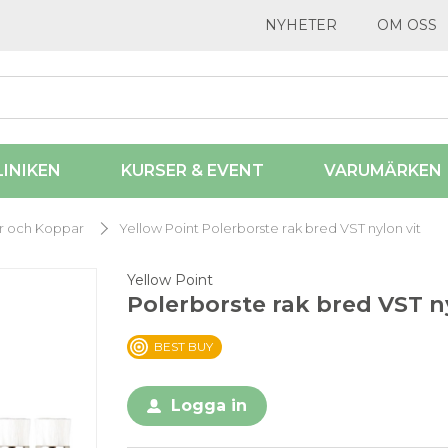
NYHETER
OM OSS
LINIKEN
KURSER & EVENT
VARUMÄRKEN
r och Koppar
Yellow Point Polerborste rak bred VST nylon vit
Yellow Point
Polerborste rak bred VST ny
BEST BUY
Logga in