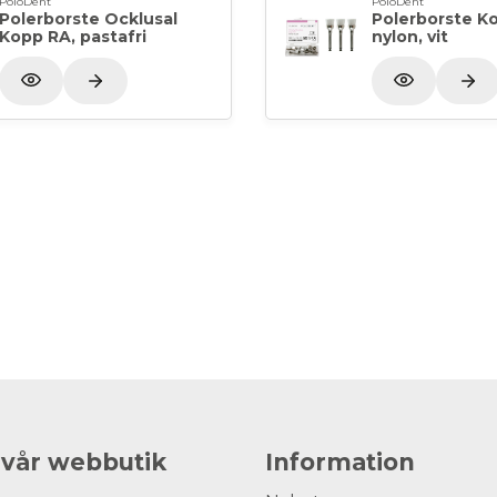
PoloDent
PoloDent
Polerborste Ocklusal
Polerborste K
Kopp RA, pastafri
nylon, vit
 vår webbutik
Information