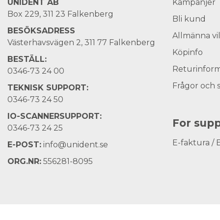
UNIDENT AB
Kampanjer
Box 229, 311 23 Falkenberg
Bli kund
BESÖKSADRESS
Allmänna vi
Västerhavsvägen 2, 311 77 Falkenberg
Köpinfo
BESTÄLL:
Returinform
0346-73 24 00
Frågor och 
TEKNISK SUPPORT:
0346-73 24 50
IO-SCANNERSUPPORT:
For supp
0346-73 24 25
E-faktura / 
E-POST:
info@unident.se
ORG.NR:
556281-8095