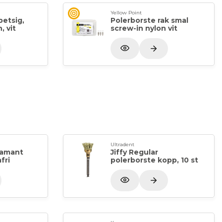
Yellow Point
petsig,
Polerborste rak smal
, vit
screw-in nylon vit
Ultradent
iamant
Jiffy Regular
fri
polerborste kopp, 10 st