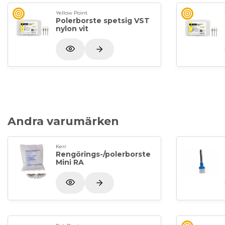
Yellow Point
Polerborste spetsig VST
nylon vit
Andra varumärken
Kerr
Rengörings-/polerborste
Mini RA