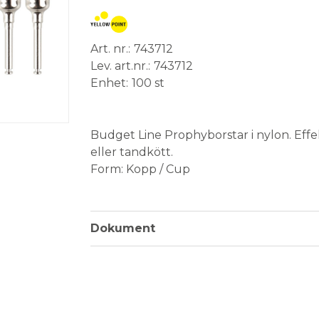
Art. nr.
743712
Lev. art.nr.
743712
Enhet
100 st
Medical Device
Budget Line Prophyborstar i nylon. Effe
eller tandkött.
Form: Kopp / Cup
Fattning: RA (vinkelstycke)
Förpackning: 100 st
Dokument