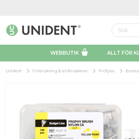
WEBBUTIK
ALLT FÖR K
Unident
Förbrukning & småmaskiner
Profylax
Borsta