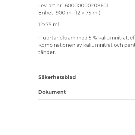
Lev. art.nr.
60000000208601
Enhet
900 ml (12 × 75 ml)
12x75 ml
Fluortandkräm med 5 % kaliumnitrat, eff
Kombinationen av kaliumnitrat och pent
tänder.
Pepparmintsmak. Flourhalt 1400ppm.
Säkerhetsblad
Dokument