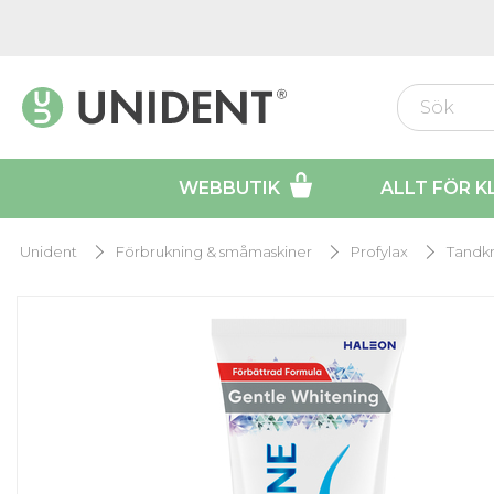
WEBBUTIK
ALLT FÖR K
Unident
Förbrukning & småmaskiner
Profylax
Tandk