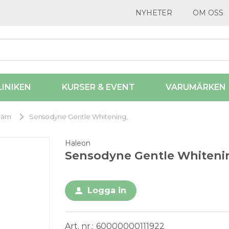
NYHETER
OM OSS
LINIKEN
KURSER & EVENT
VARUMÄRKEN
räm
Sensodyne Gentle Whitening,
Haleon
Sensodyne Gentle Whiteni
Logga in
Art. nr.
60000000111922