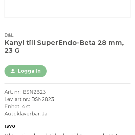
B&L
Kanyl till SuperEndo-Beta 28 mm,
23 G
Logga in
Art. nr.
BSN2823
Lev. art.nr.
BSN2823
Enhet
4 st
Autoklaverbar
Ja
Conformité Européenne
Medical Device
Steril
Engångsprodukt
1370