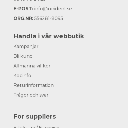
E-POST:
info@unident.se
ORG.NR:
556281-8095
Handla i vår webbutik
Kampanjer
Bli kund
Allmänna villkor
Köpinfo
Returinformation
Frågor och svar
For suppliers
E-faktura / E-invoice