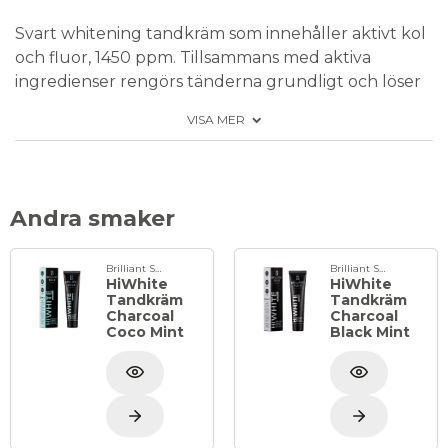
Svart whitening tandkräm som innehåller aktivt kol
och fluor, 1450 ppm. Tillsammans med aktiva
ingredienser rengörs tänderna grundligt och löser
upp ytliga fläckar på tänderna.
VISA MER
Tandkrämen fungerar extra bra mot kaffefläckar
och missfärgning från te, rödvin, snus och
cigaretter.
Lakritssmak med fräsch uppfriskande mint.
Andra smaker
Rekommenderas ej till barn under 6 år.
Brilliant Smile
Brilliant Smile
HiWhite
HiWhite
Förpackning 12 x 65 ml i tub
Tandkräm
Tandkräm
Charcoal
Charcoal
Coco Mint
Black Mint