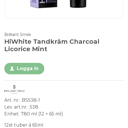
Brilliant Smile
HiWhite Tandkräm Charcoal
Licorice Mint
Logga in
Art. nr.
BS538-1
Lev. art.nr.
538
Enhet
780 ml (12 × 65 ml)
12st tuber á 65ml