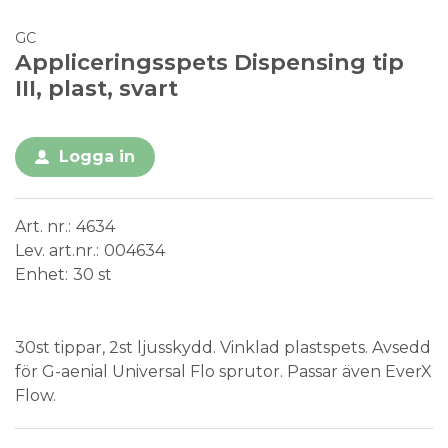
GC
Appliceringsspets Dispensing tip
III, plast, svart
Logga in
Art. nr.
4634
Lev. art.nr.
004634
Enhet
30 st
Medical Device
30st tippar, 2st ljusskydd. Vinklad plastspets. Avsedd
för G-aenial Universal Flo sprutor. Passar även EverX
Flow.