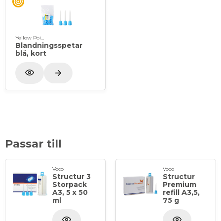
Yellow Point
Blandningsspetar
blå, kort
Passar till
Voco
Voco
Structur 3
Structur
Storpack
Premium
A3, 5 x 50
refill A3,5,
ml
75 g