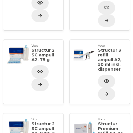
Voco
Voco
Structur 2
Structur 3
SC ampull
refill
A2, 75 g
ampull A2,
50 ml inkl.
dispenser
Voco
Voco
Structur 2
Structur
SC ampull
Premium