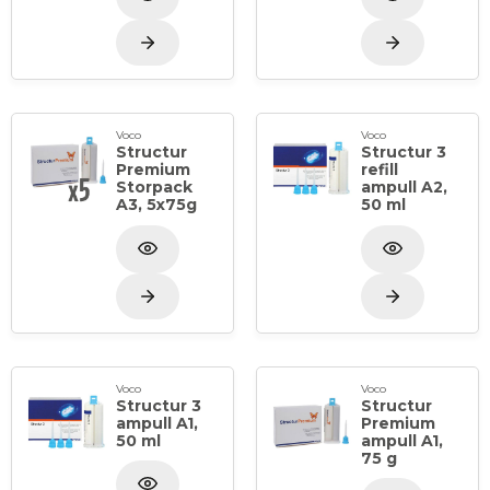
Voco
Voco
Structur
Structur 3
Premium
refill
Storpack
ampull A2,
A3, 5x75g
50 ml
Voco
Voco
Structur 3
Structur
ampull A1,
Premium
50 ml
ampull A1,
75 g