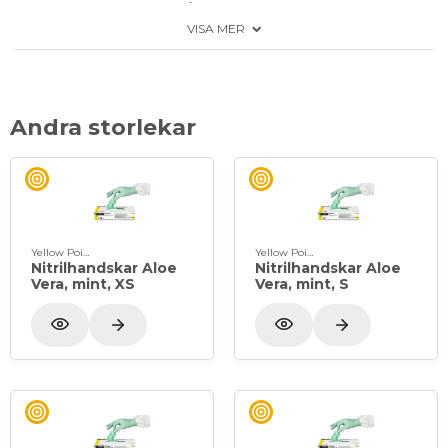
Aloe vera lugnar och återfuktar huden mot torrhet
VISA MER
och lägger till ett extra lager aloe vera för att hålla
händerna återfuktade.
Puderfri
Andra storlekar
Yellow Point
Yellow Point
Nitrilhandskar Aloe
Nitrilhandskar Aloe
Vera, mint, XS
Vera, mint, S