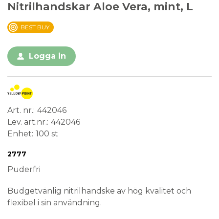
Nitrilhandskar Aloe Vera, mint, L
BEST BUY
Logga in
Art. nr.
442046
Lev. art.nr.
442046
Enhet
100 st
Conformité Européenne
Medical Device
2777
Puderfri
Budgetvänlig nitrilhandske av hög kvalitet och
flexibel i sin användning.