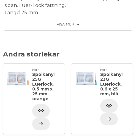
sidan. Luer-Lock fattning.
Längd 25 mm.
VISA MER
Förpackning: 40 st
Andra storlekar
Kerr
Kerr
Spolkanyl
Spolkanyl
25G
23G
Luerlock,
Luerlock,
0,5 mm x
0,6 x 25
25 mm,
mm, blå
orange