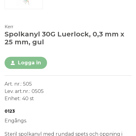
Kerr
Spolkanyl 30G Luerlock, 0,3 mm x
25 mm, gul
Logga in
Art. nr.
505
Lev. art.nr.
0505
Enhet
40 st
Conformité Européenne
Medical Device
0123
Engångs.
Steril spolkanyl med rundad spets och öppning i