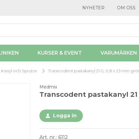
NYHETER
OM OSS
LINIKEN
KURSER & EVENT
VARUMÄRKEN
Kanyl och Sprutor
Transcodent pastakanyl 21 G, 0,8 x 23 mm grön
Medmix
Transcodent pastakanyl 21 
Logga in
Art. nr.
6112