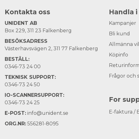
Kontakta oss
Handla i
UNIDENT AB
Kampanjer
Box 229, 311 23 Falkenberg
Bli kund
BESÖKSADRESS
Allmänna vi
Västerhavsvägen 2, 311 77 Falkenberg
Köpinfo
BESTÄLL:
Returinform
0346-73 24 00
Frågor och 
TEKNISK SUPPORT:
0346-73 24 50
IO-SCANNERSUPPORT:
For supp
0346-73 24 25
E-faktura / 
E-POST:
info@unident.se
ORG.NR:
556281-8095