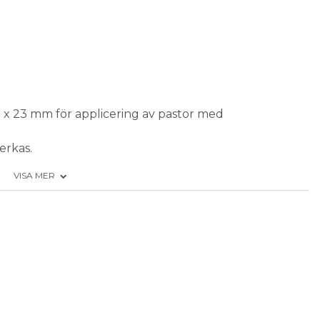
 x 23 mm för applicering av pastor med
erkas.
raquix i ampull m.m.
VISA MER