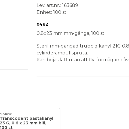
Lev. art.nr.
163689
Enhet
100 st
Conformité Européenne
Medical Device
Steril
Engångsprodukt
0482
0,8x23 mm mm-gänga, 100 st
Steril mm-gängad trubbig kanyl 21G 0,8
cylinderampullspruta.
Kan böjas lätt utan att flytförmågan påv
För applicering av fluorlack, Calasept, O
Färg: Grön.
Förpackning: 100 st
Medmix
Transcodent pastakanyl
23 G, 0,6 x 23 mm blå,
100 st