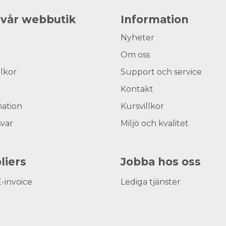
 vår webbutik
Information
Nyheter
Om oss
llkor
Support och service
Kontakt
ation
Kursvillkor
svar
Miljö och kvalitet
liers
Jobba hos oss
E-invoice
Lediga tjänster