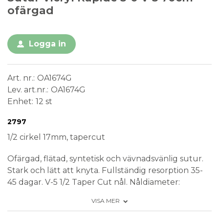
ofärgad
Logga in
Art. nr.
OA1674G
Lev. art.nr.
OA1674G
Enhet
12 st
Conformité Européenne
Medical Device
Steril
Engångsprodukt
2797
1/2 cirkel 17mm, tapercut
Ofärgad, flätad, syntetisk och vävnadsvänlig sutur.
Stark och lätt att knyta. Fullständig resorption 35-
45 dagar. V-5 1/2 Taper Cut nål. Nåldiameter:
0,43mm.
VISA MER