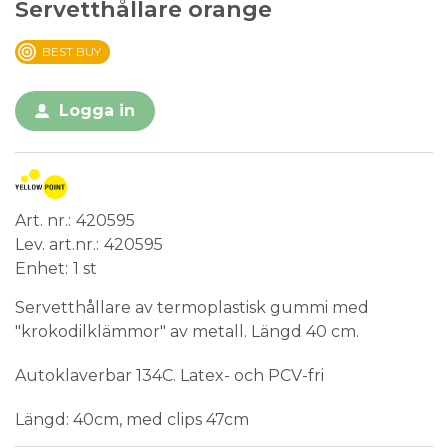
Servetthållare orange
BEST BUY
Logga in
Art. nr.
420595
Lev. art.nr.
420595
Enhet
1 st
Servetthållare av termoplastisk gummi med
"krokodilklämmor" av metall. Längd 40 cm.
Autoklaverbar 134C. Latex- och PCV-fri
Längd: 40cm, med clips 47cm