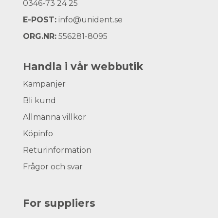
0346-73 24 25
E-POST:
info@unident.se
ORG.NR:
556281-8095
Handla i vår webbutik
Kampanjer
Bli kund
Allmänna villkor
Köpinfo
Returinformation
Frågor och svar
For suppliers