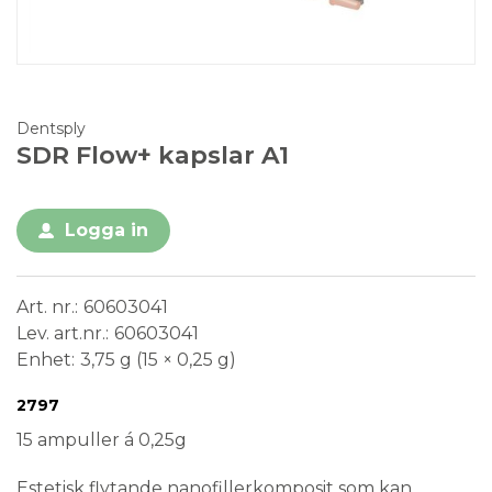
Dentsply
SDR Flow+ kapslar A1
Logga in
Art. nr.
60603041
Lev. art.nr.
60603041
Enhet
3,75 g (15 × 0,25 g)
Conformité Européenne
Medical Device
2797
15 ampuller á 0,25g
Estetisk flytande nanofillerkomposit som kan