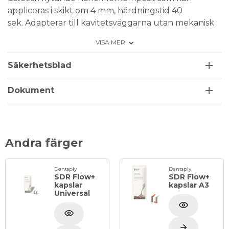
appliceras i skikt om 4 mm, härdningstid 40
sek. Adapterar till kavitetsväggarna utan mekanisk
bearbetning. Ampullen har en lång metallspets
VISA MER
som förenklar appliceringen.
Radiopak.
Säkerhetsblad
Färg: A1.
Indikationer: Klass I, II, III, V.
Dokument
Andra färger
Dentsply
Dentsply
SDR Flow+
SDR Flow+
kapslar
kapslar A3
Universal