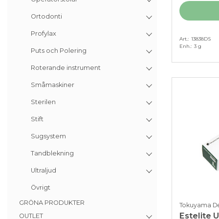
Ortodonti
Profylax
Art.
13838DS
Enh.
3 g
Puts och Polering
Roterande instrument
Småmaskiner
Sterilen
Stift
Sugsystem
Tandblekning
Ultraljud
Övrigt
GRÖNA PRODUKTER
Tokuyama De
Estelite 
OUTLET