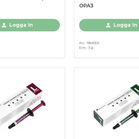
OPA3
Logga in
Logga in
Art.
13840DS
Enh.
3 g