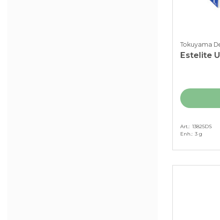
Tokuyama De
Estelite 
Art.
13825DS
Enh.
3 g