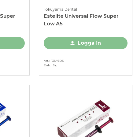
Tokuyama Dental
 Super
Estelite Universal Flow Super
Low A5
Logga in
Art.
13849DS
Enh.
3 g