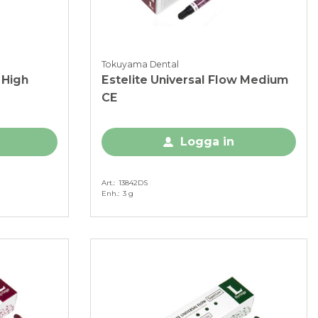
Tokuyama Dental
 High
Estelite Universal Flow Medium
CE
Logga in
Art.
13842DS
Enh.
3 g