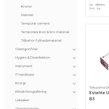
Art.
13830DS
Kronor
Enh.
3 g
Matriser
Temporär cement
Temporära kron & bro material
Tillbehör Fyllnadsmaterial
Glasögon/Visir
Hygien & Desinfektion
Instrument
IT Hardware
Kirurgi
Tokuyama De
Klinisk fotografering
Estelite 
B3
Leksaker
Operatörstolar