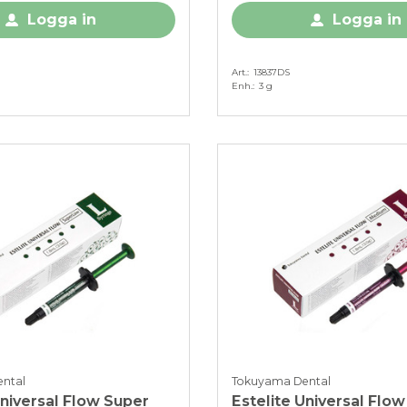
Logga in
Logga in
Art.
13837DS
Enh.
3 g
ntal
Tokuyama Dental
Universal Flow Super
Estelite Universal Flo