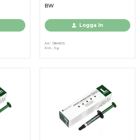
BW
Logga in
Art.
13843DS
Enh.
3 g