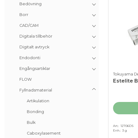
Bedövning
Borr
CAD/CAM
Digitala tillbehör
Digitalt avtryck
Endodonti
Engångsartiklar
Tokuyama De
FLOW
Estelite B
Fyllnadsmaterial
Artikulation
Bonding
Bulk
Art.
12706DS
Enh.
3 g
Caboxylasement