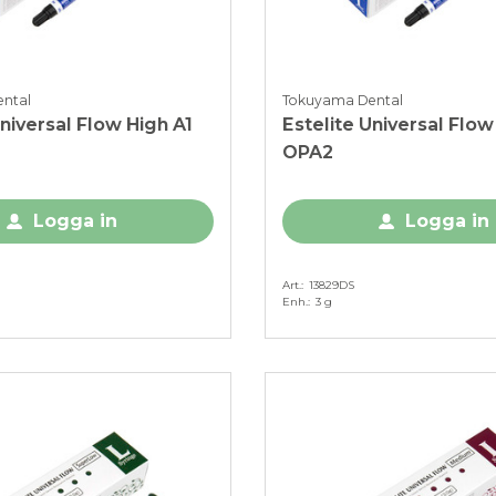
ntal
Tokuyama Dental
Universal Flow High A1
Estelite Universal Flow
OPA2
Logga in
Logga in
Art.
13829DS
Enh.
3 g