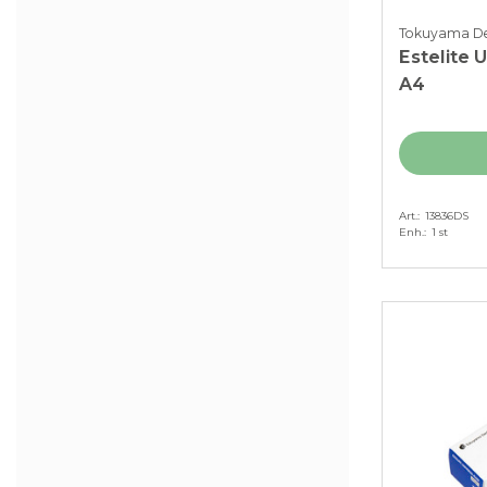
Tokuyama De
Estelite 
A4
Art.
13836DS
Enh.
1 st