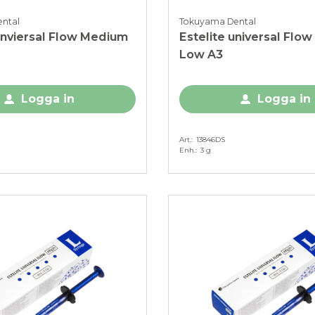
ntal
Tokuyama Dental
Unviersal Flow Medium
Estelite universal Flow
Low A3
Logga in
Logga in
Art.
13846DS
Enh.
3 g