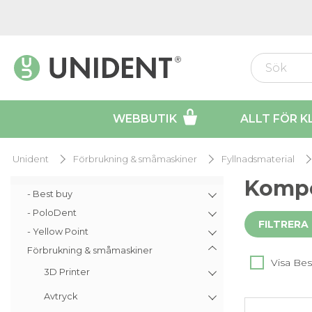
WEBBUTIK
ALLT FÖR K
Unident
Förbrukning & småmaskiner
Fyllnadsmaterial
Kompo
- Best buy
- PoloDent
FILTRERA
- Yellow Point
Förbrukning & småmaskiner
Visa Bes
3D Printer
Avtryck