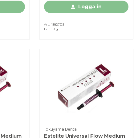
Logga in
Art.
13827DS
Enh.
3 g
Tokuyama Dental
w Medium
Estelite Universal Flow Medium