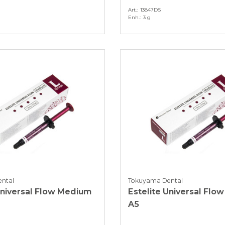
Art.
13847DS
Enh.
3 g
ntal
Tokuyama Dental
Universal Flow Medium
Estelite Universal Flo
A5