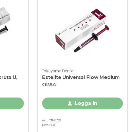
Tokuyama Dental
pruta U,
Estelite Universal Flow Medium
OPA4
Logga in
Art.
13841DS
Enh.
3 g