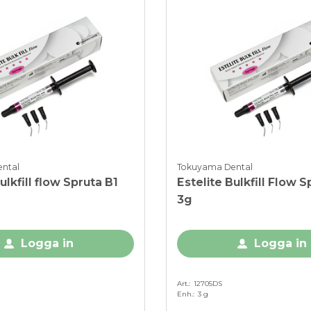
ntal
Tokuyama Dental
ulkfill flow Spruta B1
Estelite Bulkfill Flow S
3g
Logga in
Logga in
Art.
12705DS
Enh.
3 g