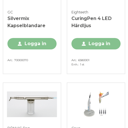
GC
Eighteeth
Silvermix
CuringPen 4 LED
Kapselblandare
Härdljus
Logga in
Logga in
Art.
70000070
Art.
6580001
Enh.
1 st