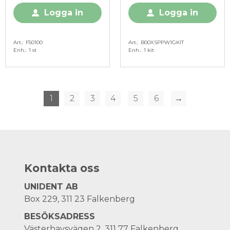
Logga in
Logga in
Art.
F50100
Art.
B00XSPPW1GKIT
Enh.
1 st
Enh.
1 kit
1
2
3
4
5
6
→
Kontakta oss
UNIDENT AB
Box 229, 311 23 Falkenberg
BESÖKSADRESS
Västerhavsvägen 2, 311 77 Falkenberg