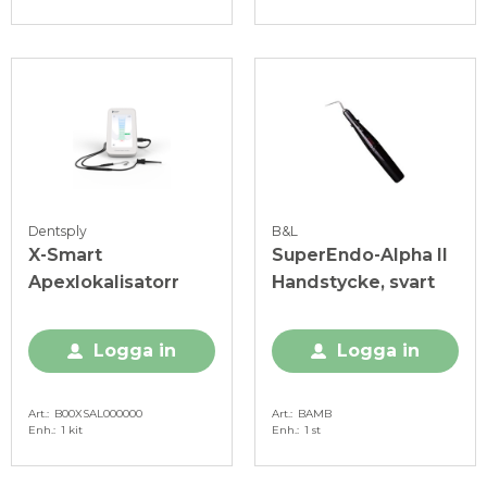
Dentsply
B&L
X-Smart
SuperEndo-Alpha II
Apexlokalisatorr
Handstycke, svart
Logga in
Logga in
Art.
B00XSAL000000
Art.
BAMB
Enh.
1 kit
Enh.
1 st