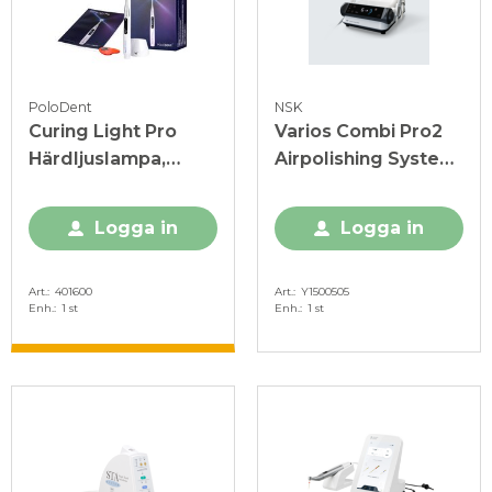
PoloDent
NSK
Curing Light Pro
Varios Combi Pro2
Härdljuslampa,
Airpolishing System,
trådlös
Basic Set
Logga in
Logga in
Art.
401600
Art.
Y1500505
Enh.
1 st
Enh.
1 st