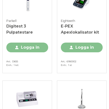
Parkell
Eighteeth
Digitest 3
E-PEX
Pulpatestare
Apexlokalisator kit
Logga in
Logga in
Art.
D655
Art.
6180002
Enh.
1 kit
Enh.
1 st