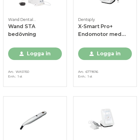
Wand Dental inc
Dentsply
Wand STA
X-Smart Pro+
bedövning
Endomotor med
Apexlokalisator
Logga in
Logga in
Art.
WAS1150
Art.
6779016
Enh.
1 st
Enh.
1 st