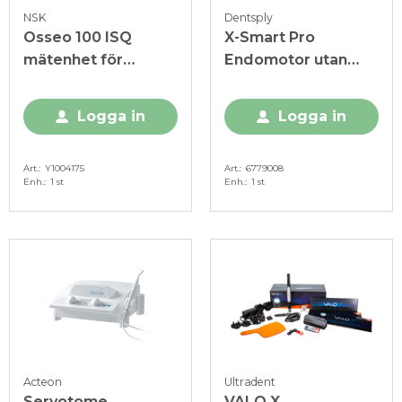
NSK
Dentsply
Osseo 100 ISQ
X-Smart Pro
mätenhet för
Endomotor utan
implantat
apexlokalisator
Logga in
Logga in
Art.
Y1004175
Art.
6779008
Enh.
1 st
Enh.
1 st
Acteon
Ultradent
Servotome
VALO X