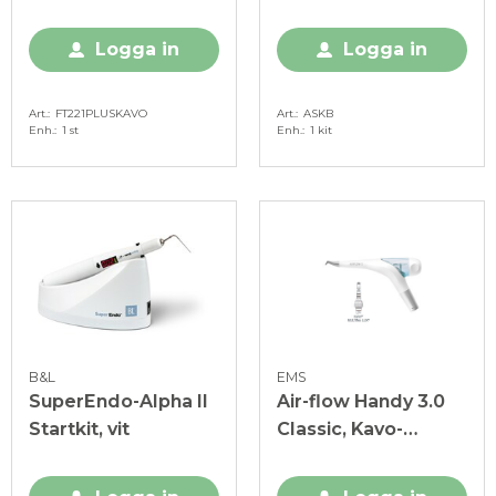
Logga in
Logga in
Art.
FT221PLUSKAVO
Art.
ASKB
Enh.
1 st
Enh.
1 kit
B&L
EMS
SuperEndo-Alpha II
Air-flow Handy 3.0
Startkit, vit
Classic, Kavo-
koppling