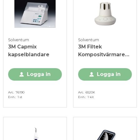
Solventum
Solventum
3M Capmix
3M Filtek
kapselblandare
Kompositvärmare
Kit
Logga in
Logga in
Art.
76190
Art.
6520K
Enh.
1 st
Enh.
1 kit