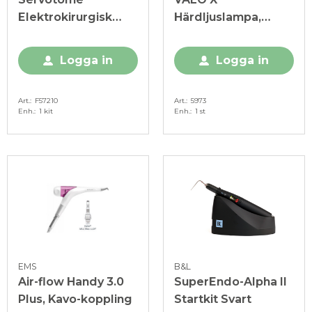
Elektrokirurgisk
Härdljuslampa,
enhet, inkl 10
Komplett kit
elektroder
Logga in
Logga in
Art.
F57210
Art.
5973
Enh.
1 kit
Enh.
1 st
EMS
B&L
Air-flow Handy 3.0
SuperEndo-Alpha II
Plus, Kavo-koppling
Startkit Svart