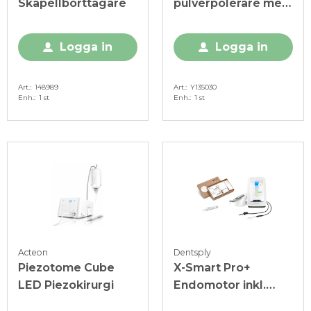
Skapellborttagare
pulverpolerare med
Kavo-koppling
Logga in
Logga in
Art.
148989
Art.
Y135030
Enh.
1 st
Enh.
1 st
Acteon
Dentsply
Piezotome Cube
X-Smart Pro+
LED Piezokirurgi
Endomotor inkl.
WaveOne Gold-Kit