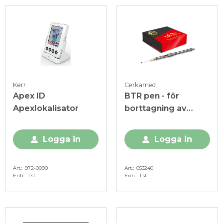
Kerr
Cerkamed
Apex ID
BTR pen - för
Apexlokalisator
borttagning av
frakturerade
endofilar
Logga in
Logga in
Art.
972-0090
Art.
053240
Enh.
1 st
Enh.
1 st