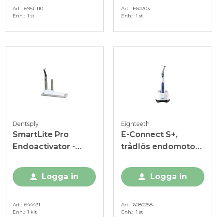
Art.
6951-110
Art.
F60203
Enh.
1 st
Enh.
1 st
Dentsply
Eighteeth
SmartLite Pro
E-Connect S+,
Endoactivator -
trådlös endomotor
Kompl. kit inkl.
med
handstycke
apexlokalisator
Logga in
Logga in
Art.
644431
Art.
6080258
Enh.
1 kit
Enh.
1 st