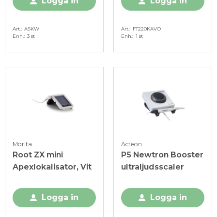
Logga in
Logga in
Art.
ASKW
Art.
FT220KAVO
Enh.
3 st
Enh.
1 st
Morita
Acteon
Root ZX mini
P5 Newtron Booster
Apexlokalisator, Vit
ultraljudsscaler
Logga in
Logga in