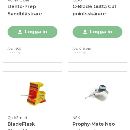
RÖNVIG Dental
Coxo
Dento-Prep
C-Blade Gutta Cut
Sandblästrare
pointsskärare
Logga in
Logga in
Art.
1900
Art.
C-Blade
Enh.
1 st
Enh.
1 st
QlickSmart
NSK
BladeFlask
Prophy-Mate Neo