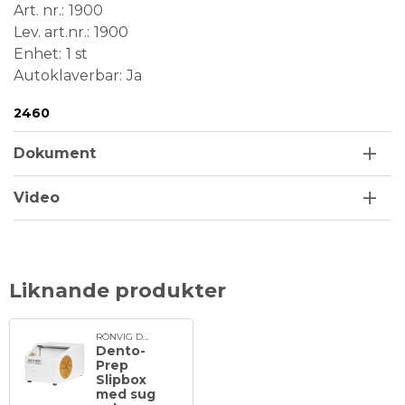
Art. nr.
1900
Lev. art.nr.
1900
Enhet
1 st
Autoklaverbar
Ja
Conformité Européenne
Medical Device
2460
Dokument
Video
Liknande produkter
RÖNVIG Dental
Dento-
Prep
Slipbox
med sug