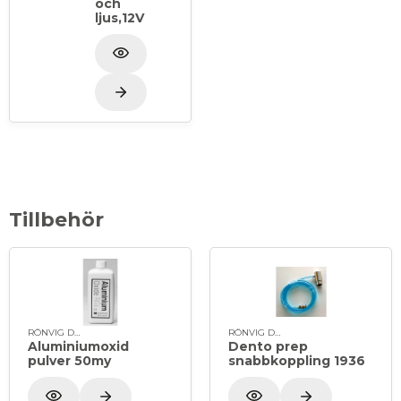
och
ljus,12V
Tillbehör
RÖNVIG Dental
RÖNVIG Dental
Aluminiumoxid
Dento prep
pulver 50my
snabbkoppling 1936