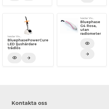
Ivoclar Vivadent
Bluephase
G4 Rosa,
utan
radiometer
Ivoclar Vivadent
BluephasePowerCure
LED ljushärdare
trådlös
Kontakta oss