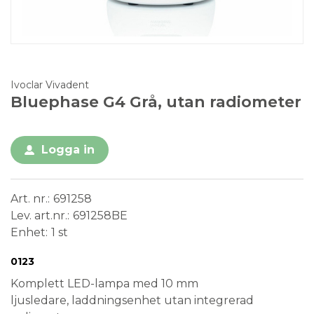
Ivoclar Vivadent
Bluephase G4 Grå, utan radiometer
Logga in
Art. nr.
691258
Lev. art.nr.
691258BE
Enhet
1 st
Conformité Européenne
Medical Device
0123
Komplett LED-lampa med 10 mm
ljusledare, laddningsenhet utan integrerad