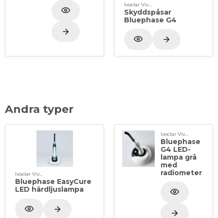
ljusledare med homogen stråle.
Ivoclar Vivadent
Skyddspåsar
Bluephase G4
Innehåller:
Komplett LED-lampa med 10 mm
ljusledare, laddningsenhet utan integrerad
radiometer, 1 st bländskydd, 3 st bländkoner, 50 st
skyddshöljen
Andra typer
Ivoclar Vivadent
Bluephase
G4 LED-
lampa grå
med
radiometer
Ivoclar Vivadent
Bluephase EasyCure
LED härdljuslampa